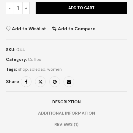
ADD TO CART
Add to Wishlist
Add to Compare
SKU:
044
Category:
Coffee
Tags:
shop
,
soledad
,
women
Share
DESCRIPTION
ADDITIONAL INFORMATION
REVIEWS (1)