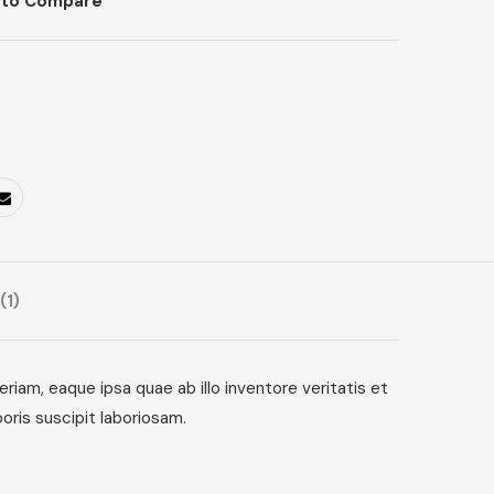
 to Compare
(1)
am, eaque ipsa quae ab illo inventore veritatis et
oris suscipit laboriosam.