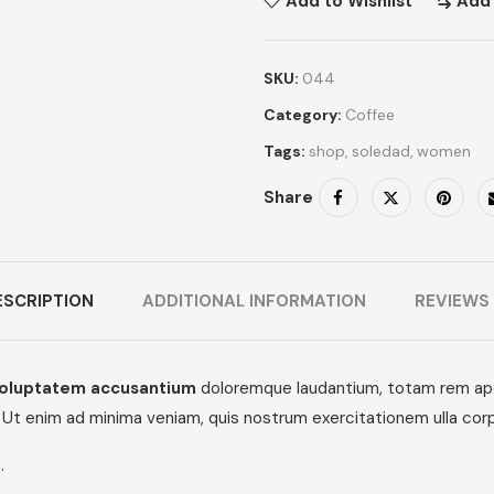
Add to Wishlist
Add
SKU:
044
Category:
Coffee
Tags:
shop
,
soledad
,
women
Share
ESCRIPTION
ADDITIONAL INFORMATION
REVIEWS 
oluptatem accusantium
doloremque laudantium, totam rem aperi
 Ut enim ad minima veniam, quis nostrum exercitationem ulla corp
.