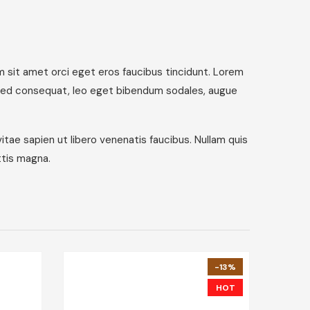
m sit amet orci eget eros faucibus tincidunt. Lorem
a. Sed consequat, leo eget bibendum sodales, augue
itae sapien ut libero venenatis faucibus. Nullam quis
ttis magna.
-13%
HOT