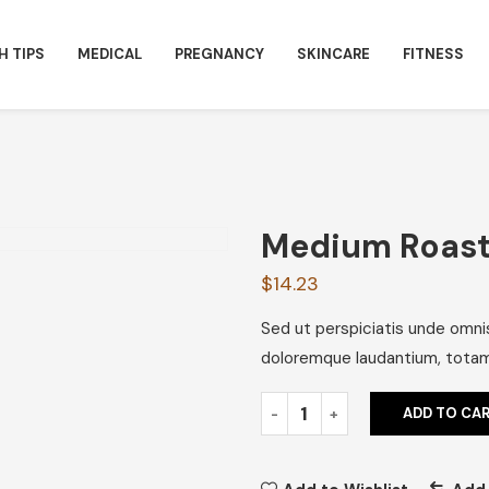
H TIPS
MEDICAL
PREGNANCY
SKINCARE
FITNESS
Medium Roast
$
14.23
Sed ut perspiciatis unde omni
doloremque laudantium, totam 
ADD TO CA