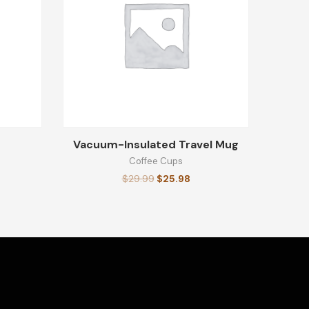
Vacuum-Insulated Travel Mug
Coffee Cups
$
29.99
$
25.98